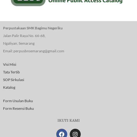
Perpustakaan SMK Bagimu Negeriku
Jalan Palir Raya No. 66-68,
Ngaliyan, Semarang
Email: perpusbnsemarang@gmail.com
Visi Misi
Tata Tertib
SOP Sirkulasi
Katalog
Form Usulan Buku
Form Resensi Buku
IKUTI KAMI
F
I
a
n