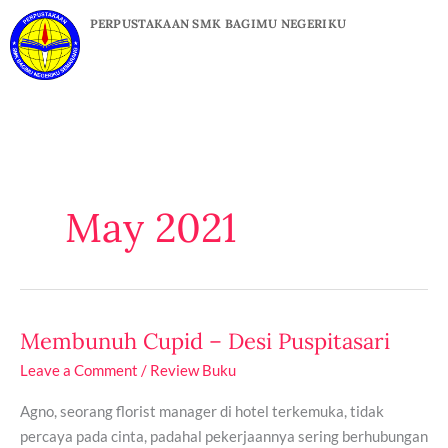
Skip
PERPUSTAKAAN SMK BAGIMU NEGERIKU
to
content
May 2021
Membunuh Cupid – Desi Puspitasari
Membunuh
Cupid
Leave a Comment
/
Review Buku
–
Agno, seorang florist manager di hotel terkemuka, tidak
Desi
percaya pada cinta, padahal pekerjaannya sering berhubungan
Puspitasari