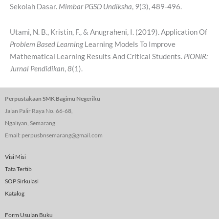
Sekolah Dasar.
Mimbar PGSD Undiksha
,
9
(3), 489-496.
Utami, N. B., Kristin, F., & Anugraheni, I. (2019). Application Of
Problem Based Learning
Learning Models To Improve
Mathematical Learning Results And Critical Students.
PIONIR:
Jurnal Pendidikan
,
8
(1).
Perpustakaan SMK Bagimu Negeriku
Jalan Palir Raya No. 66-68,
Ngaliyan, Semarang
Email: perpusbnsemarang@gmail.com
Visi Misi
Tata Tertib
SOP Sirkulasi
Katalog
Form Usulan Buku