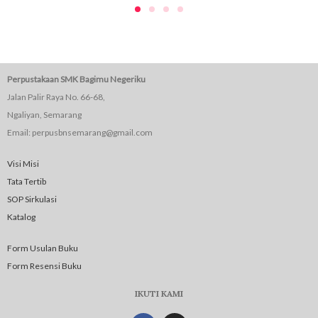
Perpustakaan SMK Bagimu Negeriku
Jalan Palir Raya No. 66-68,
Ngaliyan, Semarang
Email: perpusbnsemarang@gmail.com
Visi Misi
Tata Tertib
SOP Sirkulasi
Katalog
Form Usulan Buku
Form Resensi Buku
IKUTI KAMI