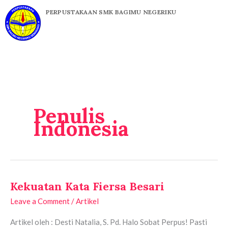
Skip
PERPUSTAKAAN SMK BAGIMU NEGERIKU
to
content
Penulis
Indonesia
Kekuatan Kata Fiersa Besari
Kekuatan
Kata
Leave a Comment
/
Artikel
Fiersa
Artikel oleh : Desti Natalia, S. Pd. Halo Sobat Perpus! Pasti
Besari