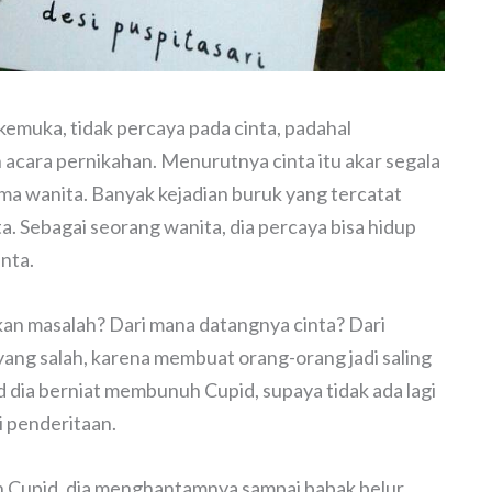
rkemuka, tidak percaya pada cinta, padahal
acara pernikahan. Menurutnya cinta itu akar segala
ama wanita. Banyak kejadian buruk yang tercatat
a. Sebagai seorang wanita, dia percaya bisa hidup
nta.
n masalah? Dari mana datangnya cinta? Dari
 yang salah, karena membuat orang-orang jadi saling
d dia berniat membunuh Cupid, supaya tidak ada lagi
i penderitaan.
 Cupid, dia menghantamnya sampai babak belur.